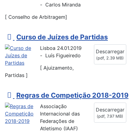
- Carlos Miranda
[ Conselho de Arbitragem]
p
Curso de Juízes de Partidas
d
Lisboa 24.01.2019
Descarregar
f
- Luís Figueiredo
(
pdf,
2.39 MB
)
[ Ajuizamento,
Partidas ]
p
Regras de Competição 2018-2019
d
Associação
Descarregar
f
Internacional das
(
pdf,
7.97 MB
)
Federações de
Atletismo (IAAF)