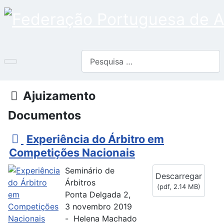
Pesquisar
Pasta
Ajuizamento
Documentos
p
Experiência do Árbitro em
d
Competições Nacionais
f
Seminário de
Descarregar
Árbitros
(
pdf,
2.14 MB
)
Ponta Delgada 2,
3 novembro 2019
- Helena Machado