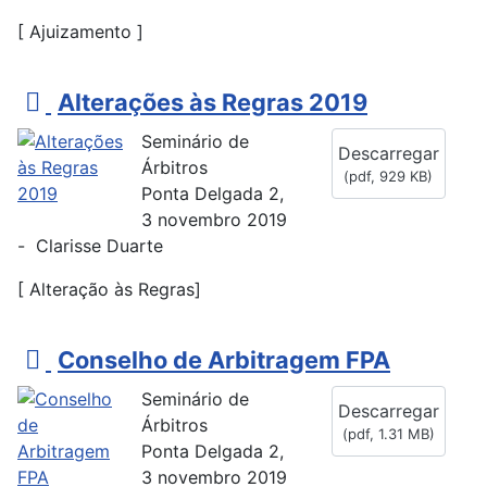
[ Ajuizamento ]
p
Alterações às Regras 2019
d
Seminário de
Descarregar
f
Árbitros
(
pdf,
929 KB
)
Ponta Delgada 2,
3 novembro 2019
- Clarisse Duarte
[ Alteração às Regras]
p
Conselho de Arbitragem FPA
d
Seminário de
Descarregar
f
Árbitros
(
pdf,
1.31 MB
)
Ponta Delgada 2,
3 novembro 2019