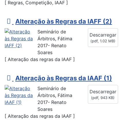
[ Regras, Competição, IAAF ]
p
Alteração às Regras da IAFF (2)
d
Seminário de
Descarregar
f
Árbitros, Fátima
(
pdf,
1.02 MB
)
2017- Renato
Soares
[ Alteração das regras da IAAF ]
p
Alteração às Regras da IAAF (1)
d
Seminário de
Descarregar
f
Árbitros, Fátima
(
pdf,
943 KB
)
2017- Renato
Soares
[ Alteração das regras da IAAF ]