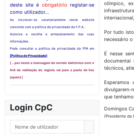
olímpico, e
deste site é
obrigatório
registar-se
infraestrut
como utilizador...
internacional
Ao inscrever-se voluntariamente neste
website
concorda com a política de privacidade da F.P.A..
Por tudo ist
Autoriza a recolha e armazenamento das suas
necessário o
informações.
Pode consultar a política de privacidade da FPA em
É nesse sen
[
Política de Privacidade
]
documental d
[ ...por vezes a mensagem de correio eletrónico com o
técnicos, atl
link
de validação do registo vai para a pasta de lixo
(spam) ]
Esperamos q
divulgarem-n
que tenhamos
Login CpC
Domingos Ca
(Presidente da
Nome de utilizador