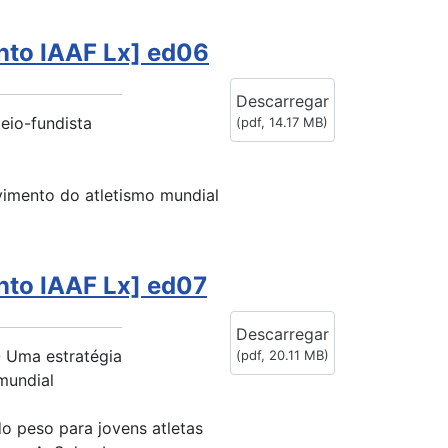
nto IAAF Lx] ed06
Descarregar
eio-fundista
(
pdf,
14.17 MB
)
imento do atletismo mundial
nto IAAF Lx] ed07
Descarregar
 Uma estratégia
(
pdf,
20.11 MB
)
mundial
o peso para jovens atletas