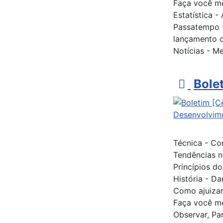
Faça você me
Estatística 
Passatempo -
lançamento d
Notícias - 
p
Bole
d
f
Técnica - Co
Tendências n
Princípios do
História - Da
Como ajuizar
Faça você me
Observar, Par