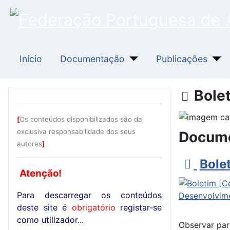
Início
Documentação
Publicações
Pasta
Bole
[
Os conteúdos disponibilizados são da
exclusiva responsabilidade dos seus
Docum
autores
]
p
Bole
Atenção!
d
f
Para descarregar os conteúdos
deste site é
obrigatório
registar-se
como utilizador...
Observar par