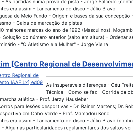
 - As partidas numa prova de pista - Jorge Salcedo (conti
antes era assim - Lançamento do disco - Júlio Bravo
guesa de Meio Fundo - Origem e bases da sua concepção -
esmo - Caixa de marcação de pistas
- 10 melhores marcas do ano de 1992 (Masculinos), Moçamb
 Solução do número anterior (salto em altura) - Ordenar 
minário - "O Atletismo e a Mulher" - Jorge Vieira
tim [Centro Regional de Desenvolvime
As insuperáveis diferenças - Céu Freit
Técnica - Como se faz - Corrida de o
marcha atlética - Prof. Jerzy Hausleber
orros para lesões desportivas - Dr. Rainer Martens; Dr. Rob
desportiva em Cabo Verde - Prof. Mamadou Kone
antes era assim - Lançamento do disco - Júlio Bravo (conti
 - Algumas particularidades regulamentares dos saltos ver