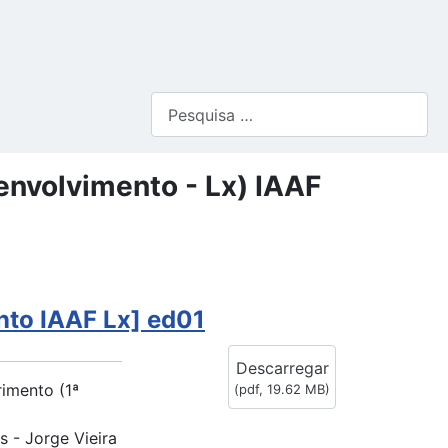
Pesquisar
envolvimento - Lx) IAAF
nto IAAF Lx] ed01
Descarregar
imento (1ª
(
pdf,
19.62 MB
)
 - Jorge Vieira