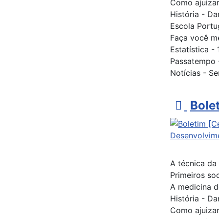
Como ajuizar
História - D
Escola Portu
Faça você m
Estatística 
Passatempo -
Notícias - Se
p
Bole
d
f
A técnica da 
Primeiros soc
A medicina 
História - D
Como ajuizar