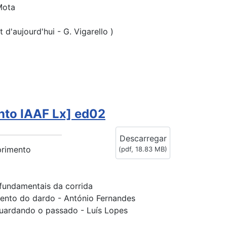
Mota
d'aujourd'hui - G. Vigarello )
nto IAAF Lx] ed02
Descarregar
primento
(
pdf,
18.83 MB
)
fundamentais da corrida
ento do dardo - António Fernandes
o guardando o passado - Luís Lopes