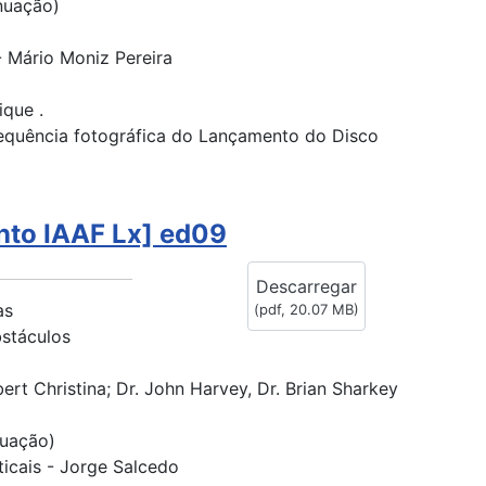
nuação)
 Mário Moniz Pereira
ique .
sequência fotográfica do Lançamento do Disco
nto IAAF Lx] ed09
Descarregar
as
(
pdf,
20.07 MB
)
bstáculos
ert Christina; Dr. John Harvey, Dr. Brian Sharkey
nuação)
ticais - Jorge Salcedo