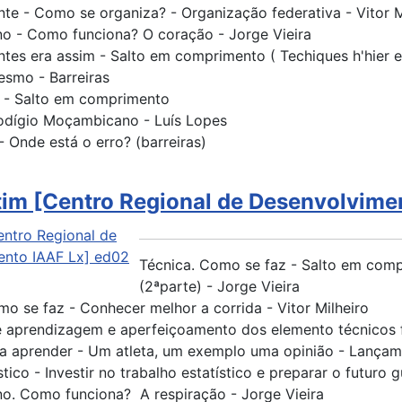
ente - Como se organiza? - Organização federativa - Vitor 
 - Como funciona? O coração - Jorge Vieira
ntes era assim - Salto em comprimento ( Techiques h'hier et 
smo - Barreiras
 - Salto em comprimento
rodígio Moçambicano - Luís Lopes
 Onde está o erro? (barreiras)
tim [Centro Regional de Desenvolvime
Técnica. Como se faz - Salto em com
(2ªparte) - Jorge Vieira
mo se faz - Conhecer melhor a corrida - Vitor Milheiro
e aprendizagem e aperfeiçoamento dos elemento técnicos 
a aprender - Um atleta, um exemplo uma opinião - Lançam
stico - Investir no trabalho estatístico e preparar o futur
. Como funciona? A respiração - Jorge Vieira