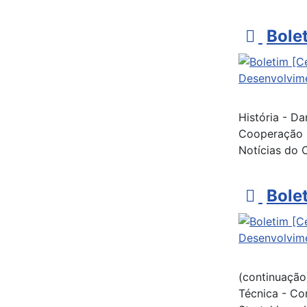
p
Bole
d
f
História - Da
Cooperação p
Notícias do 
p
Bole
d
f
(continuação
Técnica - Co