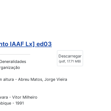
nto IAAF Lx] ed03
Descarregar
 Generalidades
(
pdf,
17.71 MB
)
rganização
 altura - Abreu Matos, Jorge Vieira
ara - Vitor Milheiro
mbique - 1991