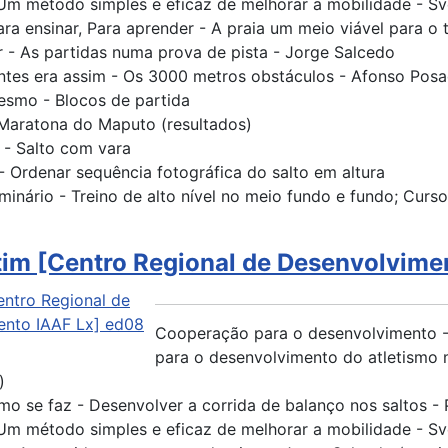
 Um método simples e eficaz de melhorar a mobilidade - Sv
ra ensinar, Para aprender - A praia um meio viável para o t
 - As partidas numa prova de pista - Jorge Salcedo
antes era assim - Os 3000 metros obstáculos - Afonso Pos
smo - Blocos de partida
- Maratona do Maputo (resultados)
 - Salto com vara
 Ordenar sequência fotográfica do salto em altura
minário - Treino de alto nível no meio fundo e fundo; Curs
tim [Centro Regional de Desenvolvime
Cooperação para o desenvolvimento -
para o desenvolvimento do atletismo 
)
mo se faz - Desenvolver a corrida de balanço nos saltos - P
 Um método simples e eficaz de melhorar a mobilidade - Sv