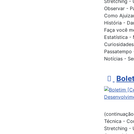
Stretching -
Observar - Pa
Como Ajuizar
História - D
Faça você me
Estatística 
Curiosidades
Passatempo -
Notícias - Se
p
Bole
d
f
(continuação
Técnica - Co
Stretching -