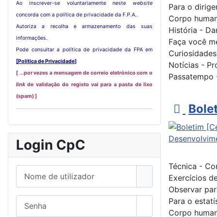
Ao inscrever-se voluntariamente neste
website
Para o dirig
concorda com a política de privacidade da F.P.A..
Corpo humano
Autoriza a recolha e armazenamento das suas
História - Da
informações.
Faça você me
Pode consultar a política de privacidade da FPA em
Curiosidades
[
Política de Privacidade
]
Notícias - P
[ ...por vezes a mensagem de correio eletrónico com o
Passatempo -
link
de validação do registo vai para a pasta de lixo
(spam) ]
p
Bole
d
f
Login CpC
Técnica - Co
Nome de utilizador
Exercícios d
Observar par
Senha
Para o estatí
Mostrar senha
Corpo humano