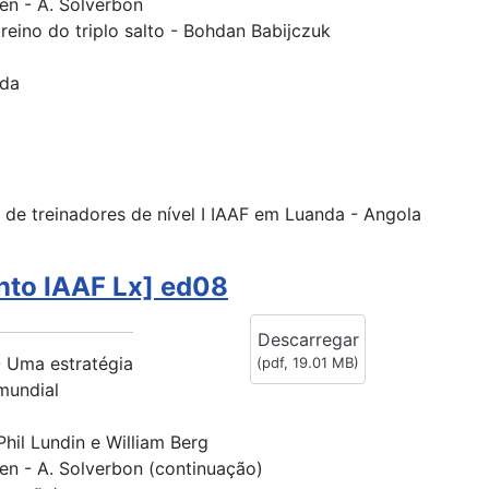
en - A. Solverbon
reino do triplo salto - Bohdan Babijczuk
ada
o de treinadores de nível I IAAF em Luanda - Angola
nto IAAF Lx] ed08
Descarregar
 Uma estratégia
(
pdf,
19.01 MB
)
mundial
hil Lundin e William Berg
en - A. Solverbon (continuação)