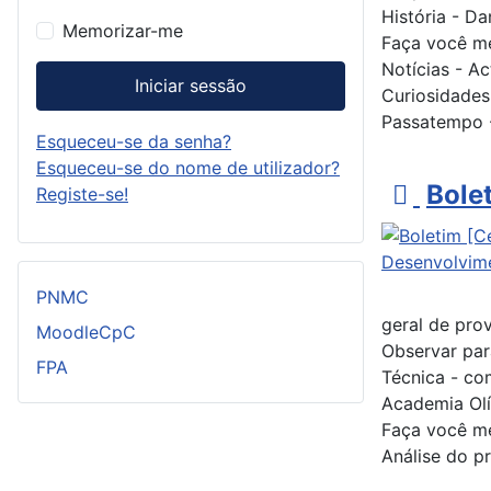
História - Da
Memorizar-me
Faça você me
Notícias - A
Iniciar sessão
Curiosidades
Passatempo -
Esqueceu-se da senha?
Esqueceu-se do nome de utilizador?
p
Bole
Registe-se!
d
f
PNMC
geral de pro
MoodleCpC
Observar par
FPA
Técnica - co
Academia Olí
Faça você me
Análise do p