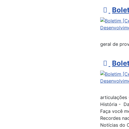
p
Bole
d
f
geral de pro
p
Bole
d
f
articulações
História - D
Faça você me
Recordes naci
Notícias do 