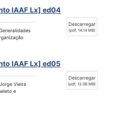
nto IAAF Lx] ed04
Descarregar
 Generalidades
(
pdf,
14.14 MB
)
rganização
nto IAAF Lx] ed05
Descarregar
Jorge Vieira
(
pdf,
12.08 MB
)
eleto e